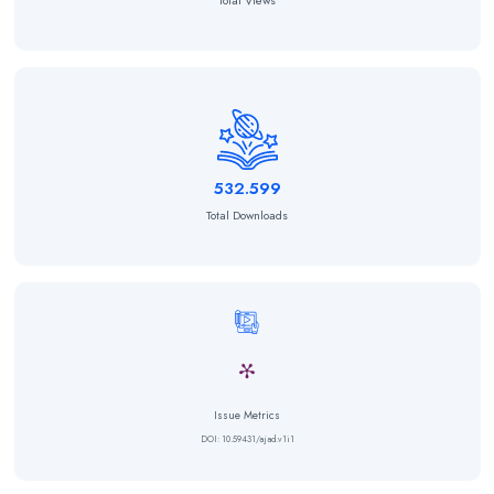
Total Views
532.599
Total Downloads
Issue Metrics
DOI: 10.59431/ajad.v1i1