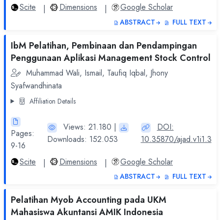
Scite
Dimensions
Google Scholar
|
|
ABSTRACT
FULL TEXT
IbM Pelatihan, Pembinaan dan Pendampingan
Penggunaan Aplikasi Management Stock Control
Muhammad Wali, Ismail, Taufiq Iqbal, Jhony
Syafwandhinata
Affiliation Details
Views: 21.180 |
DOI:
Pages:
Downloads: 152.053
10.35870/ajad.v1i1.3
9-16
Scite
Dimensions
Google Scholar
|
|
ABSTRACT
FULL TEXT
Pelatihan Myob Accounting pada UKM
Mahasiswa Akuntansi AMIK Indonesia