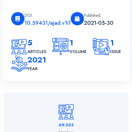
DOI:
Published:
10.59431/ajad.v1i1
2021-05-30
5
1
1
ARTICLES
VOLUME
ISSUE
2021
YEAR
69.053