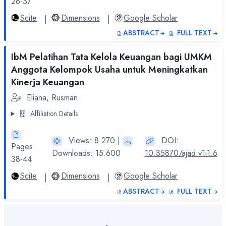
26-37
Scite
Dimensions
Google Scholar
|
|
ABSTRACT
FULL TEXT
IbM Pelatihan Tata Kelola Keuangan bagi UMKM
Anggota Kelompok Usaha untuk Meningkatkan
Kinerja Keuangan
Eliana, Rusman
Affiliation Details
Views: 8.270 |
DOI:
Pages:
Downloads: 15.600
10.35870/ajad.v1i1.6
38-44
Scite
Dimensions
Google Scholar
|
|
ABSTRACT
FULL TEXT