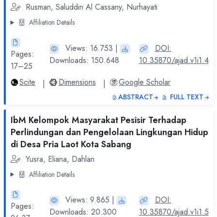
Rusman, Saluddin Al Cassany, Nurhayati
Affiliation Details
Views: 16.753 |
DOI:
Pages:
Downloads: 150.648
10.35870/ajad.v1i1.4
17–25
Scite
Dimensions
Google Scholar
|
|
ABSTRACT
FULL TEXT
IbM Kelompok Masyarakat Pesisir Terhadap
Perlindungan dan Pengelolaan Lingkungan Hidup
di Desa Pria Laot Kota Sabang
Yusra, Eliana, Dahlan
Affiliation Details
Views: 9.865 |
DOI:
Pages:
Downloads: 20.300
10.35870/ajad.v1i1.5