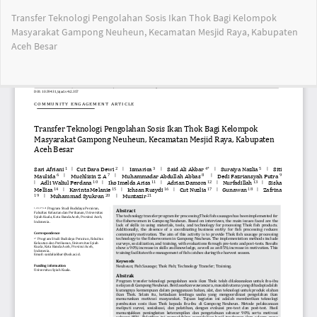
Return
Transfer Teknologi Pengolahan Sosis Ikan Thok Bagi Kelompok
to
Masyarakat Gampong Neuheun, Kecamatan Mesjid Raya, Kabupaten
Article
Aceh Besar
Details
Do
Do
PD