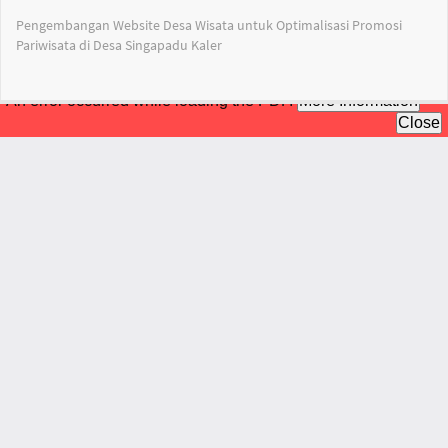
Return
Pengembangan Website Desa Wisata untuk Optimalisasi Promosi
to
Pariwisata di Desa Singapadu Kaler
Article
Details
Do
Do
PD