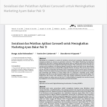
Return
Sosialisasi dan Pelatihan Aplikasi Carousell untuk Meningkatkan
to
Marketing Ayam Bakar Pak ‘D
Article
Details
Do
Do
PD